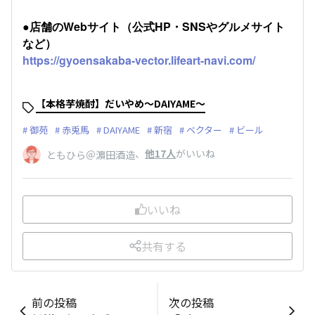
●店舗のWebサイト（公式HP・SNSやグルメサイト
など）
https://gyoensakaba-vector.lifeart-navi.com/
【本格芋焼酎】だいやめ～DAIYAME～
御苑
赤兎馬
DAIYAME
新宿
ベクター
ビール
、
他17人
がいいね
ともひら＠濵田酒造
いいね
共有する
前の投稿
次の投稿